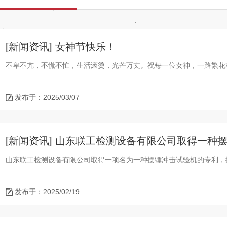
[新闻资讯] 女神节快乐！
不卑不亢，不慌不忙，生活滚烫，光芒万丈。祝每一位女神，一路繁花
发布于：2025/03/07
[新闻资讯] 山东联工检测设备有限公司取得一种
山东联工检测设备有限公司取得一项名为一种摆锤冲击试验机的专利，授权公告
发布于：2025/02/19