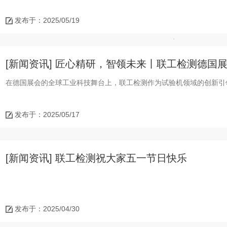
发布于：2025/05/19
[新闻资讯] 匠心精研，智领未来丨联工检测德国
在德国展会的全球工业科技舞台上，联工检测作为试验机领域的创新引
发布于：2025/05/17
[新闻资讯] 联工检测祝大家五一节日快乐
发布于：2025/04/30