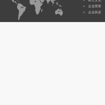
联工文化
企业荣誉
企业风采