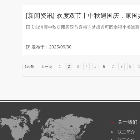
[新闻资讯] 欢度双节丨中秋遇国庆，家国
国庆山河颂中秋庆团圆双节喜相连梦想皆可圆幸福小美满联
发布于：2025/09/30
120条
上一页
1
2
3
4
5
6
7
8
9
1
关于我们
联工简介